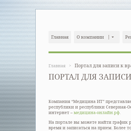
Главная
О компании
Ре
Портал для записи к в
Главная
ПОРТАЛ ДЛЯ ЗАПИСИ
Компания “Медицина ИТ” представляе
республики и республики Северная-Ос
интернет –
медицина-онлайн.рф
.
На портале вы можете найти график 
время и записаться на прием. Более т