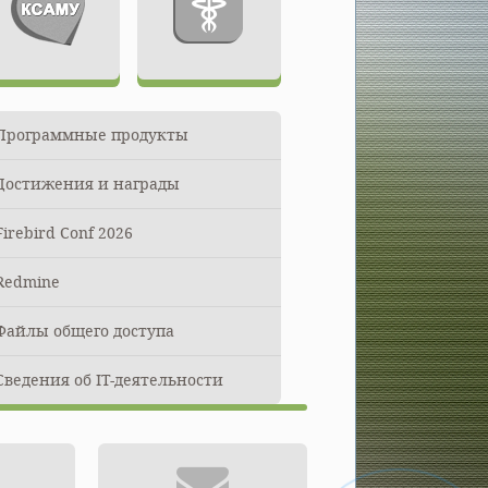
Программные продукты
Модули КСАМУ
Достижения и награды
ПУОМП
Firebird Conf 2026
Назад
Redmine
Файлы общего доступа
Сведения об IT-деятельности