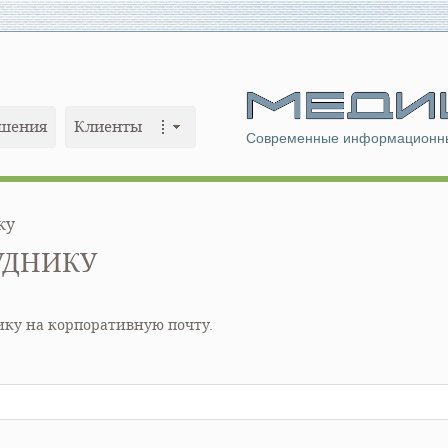
шения
Клиенты
Современные информационны
ку
УДНИКУ
ику на корпоративную почту.